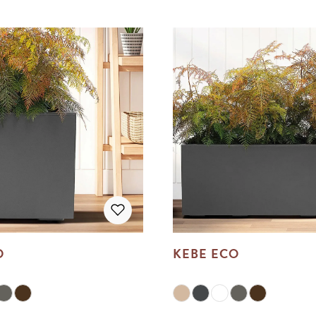
O
KEBE ECO