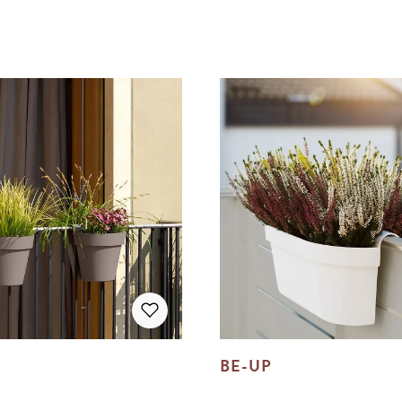
BE-UP