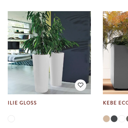
ILIE GLOSS
KEBE EC