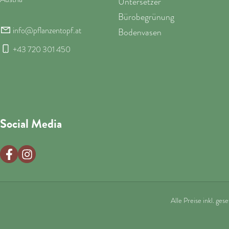
Untersetzer
Bürobegrünung
info@pflanzentopf.at
Bodenvasen
+43 720 301 450
Social Media
Alle Preise inkl. ges