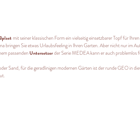
3plast
mit seiner klassischen Form ein vielseitig einsetzbarer Topf für Ihr
na bringen Sie etwas Urlaubsfeeling in Ihren Garten. Aber nicht nur im 
Untersetzer
einem passenden
der Serie MEDEA kann er auch problemlos fü
t oder Sand, für die geradlinigen modernen Gärten ist der runde GEO in di
ut.