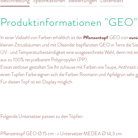
Beschreibung
Spezifikationen
Bewertungen
Datenblatt
Produktinformationen "GEO"
Pflanzentopf
euro
In einer Vielzahl von Farben erhältlich ist der
GEO von
kleinen Zitrusbäumen und mit Oleander bepflanzten GEO in Terra die Sie
UV- und Temperaturbeständigkeit eine ausgezeichnete Wahl, denn mit 
aus zu 100% recycelbarem Polypropylen (PP).
Etwas zeitloser gestalten Sie Ihr zuhause mit Farben wie Taupe, Anthrazi
einen Tupfen Farbe eignen sich die Farben Rosmarin und Apfelgrün sehr g
Für diesen Topf ist ein Display möglich.
Folgende Untersetzer passen zu den Töpfen:
Pflanzentopf GEO Ø 15 cm -> Untersetzer MEDEA Ø 14,3 cm