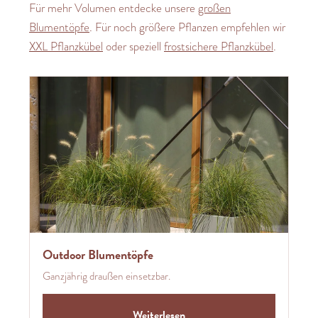
Für mehr Volumen entdecke unsere
großen
Blumentöpfe
. Für noch größere Pflanzen empfehlen wir
XXL Pflanzkübel
oder speziell
frostsichere Pflanzkübel
.
Outdoor Blumentöpfe
Ganzjährig draußen einsetzbar.
Weiterlesen