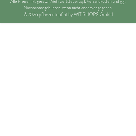
Alle Preise inkl. gesetzl. Mehrwertsteuer zzgl.
Versandkosten
und ggf.
Nachnahmegebühren, wenn nicht anders angegeben.
©2026 pflanzentopf.at by WIT SHOPS GmbH