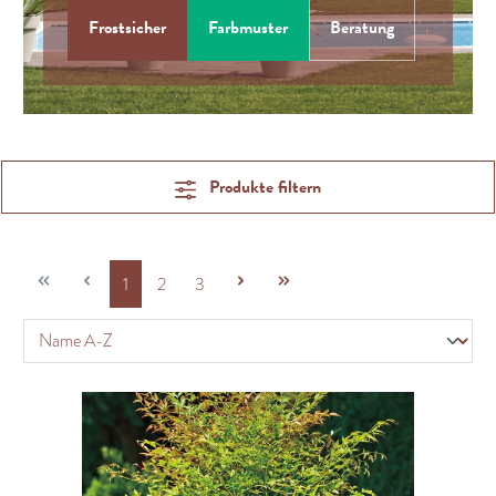
Frostsicher
Farbmuster
Beratung
Produkte filtern
1
2
3
Seite
Seite
Seite