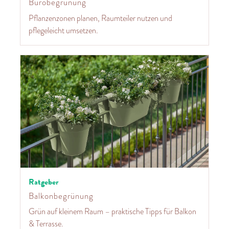
Bürobegrünung
Pflanzenzonen planen, Raumteiler nutzen und
pflegeleicht umsetzen.
Ratgeber
Balkonbegrünung
Grün auf kleinem Raum – praktische Tipps für Balkon
& Terrasse.