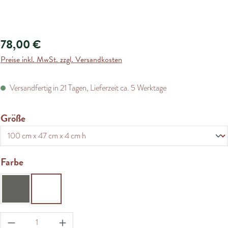
78,00 €
Preise inkl. MwSt. zzgl. Versandkosten
Versandfertig in 21 Tagen, Lieferzeit ca. 5 Werktage
auswählen
Größe
auswählen
Farbe
taupe
weiß
Produkt Anzahl: Gib den gewünschten Wert ein oder 